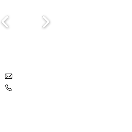
Brasvalvulas - Engenharia
Página inicial
brasvalvulas@brasvalvulas.com.br
(11) 97828-9332
© 2023 - Brasvalvulas Comércio 