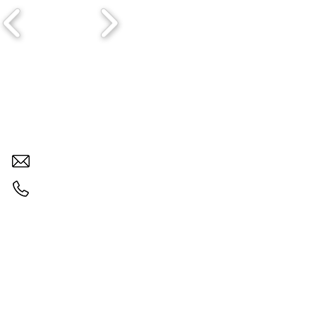
Brasvalvulas - Engenharia
Página inicial
brasvalvulas@brasvalvulas.com.br
(11) 97828-9332
© 2023 - Brasvalvulas Comércio 