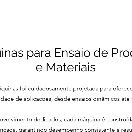
Produtos
Serviços
Quem Somos
Clientes
nas para Ensaio de Pro
e Materiais
quinas foi cuidadosamente projetada para oferecer
edade de aplicações, desde ensaios dinâmicos até t
nvolvimento dedicados, cada máquina é construíd
ançada, garantindo desempenho consistente e resu